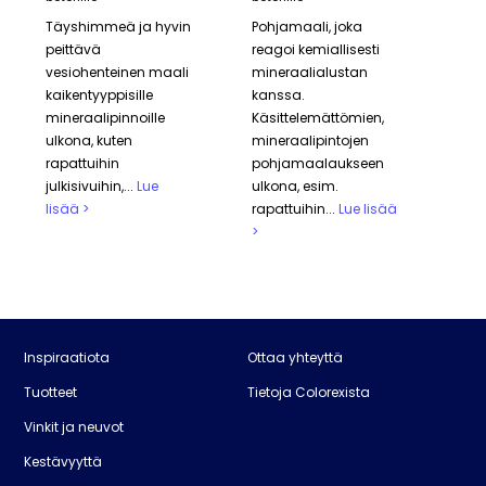
MUUTA
Täyshimmeä ja hyvin
Pohjamaali, joka
OVI- JA IKKUNAMAALI
peittävä
reagoi kemiallisesti
POHJAMAALI
vesiohenteinen maali
mineraalialustan
SEINÄMAALI
kaikentyyppisille
kanssa.
TERASSI JA ULKOKALUSTEET
mineraalipinnoille
Käsittelemättömien,
Merkintä:
ulkona, kuten
mineraalipintojen
rapattuihin
pohjamaalaukseen
ECOLABEL
julkisivuihin,...
Lue
ulkona, esim.
SVANEN
lisää >
rapattuihin...
Lue lisää
>
Inspiraatiota
Ottaa yhteyttä
Tuotteet
Tietoja Colorexista
Vinkit ja neuvot
Kestävyyttä