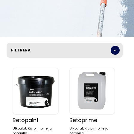
FILTRERA
Paikka:
SISÄTILAT
ULKOTILAT
Tuotetyyppi:
JULKISIVUMAALI PUU
KALUSTEMAALI
KATTOMAALI
KITTI & LIIMA
Betopaint
Betoprime
KIVIPINNOILLE JA BETONILLE
LATTIAMAALI
Ulkotilat, Kivipinnoille ja
Ulkotilat, Kivipinnoille ja
METALLIMAALI
betonille
betonille