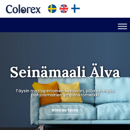
Seinämaali Älva
Täysin mattapintainen seinäväri, jolla on myös
pohjoismainen ympäristömerkki
Klikkaa tästä