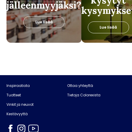
kysytyt
jälleenmyyjäksi?
kysymykse
Lue lisää
Lue lisää
Inspiraatiota
Ottaa yhteyttä
Tuotteet
Tietoja Colorexista
Vinkit ja neuvot
Kestävyyttä