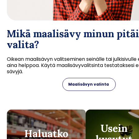
Mikä maalisävy minun pitäi
valita
?
Oikean maalisävyn valitseminen seinälle tai julkisivulle 
aina helppoa. Käytä maalisävyvalitsinta testataksesi e
sävyjä.
Maalisävyn valinta
Usein
Haluatko