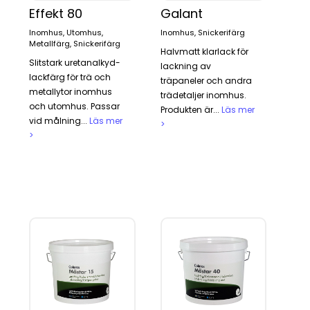
Effekt 80
Galant
Inomhus, Utomhus,
Inomhus, Snickerifärg
Metallfärg, Snickerifärg
Halvmatt klarlack för
Slitstark uretanalkyd-
lackning av
lackfärg för trä och
träpaneler och andra
metallytor inomhus
trädetaljer inomhus.
och utomhus. Passar
Produkten är...
Läs mer
vid målning...
Läs mer
>
>