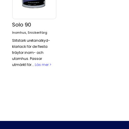
Solo 90
Inomhus, Snickerifärg
Slitstark uretanalkyd-
klarlack för de flesta
träytor inom- och
utomhus. Passar
utmärkt för...
Läs mer >