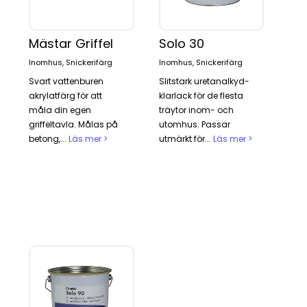
Mästar Griffel
Solo 30
Inomhus, Snickerifärg
Inomhus, Snickerifärg
Svart vattenburen
Slitstark uretanalkyd-
akrylatfärg för att
klarlack för de flesta
måla din egen
träytor inom- och
griffeltavla. Målas på
utomhus. Passar
betong,...
Läs mer >
utmärkt för...
Läs mer >